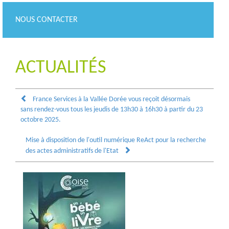
NOUS CONTACTER
ACTUALITÉS
France Services à la Vallée Dorée vous reçoit désormais
sans rendez-vous tous les jeudis de 13h30 à 16h30 à partir du 23
octobre 2025.
Mise à disposition de l'outil numérique ReAct pour la recherche
des actes administratifs de l'Etat