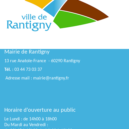
Mairie de Rantigny
13 rue Anatole-France - 60290 Rantigny
Tél.
: 03 44 73 03 37
Adresse mail : mairie@rantigny.fr
Horaire d'ouverture au public
Le Lundi : de 14h00 à 18h00
Du Mardi au Vendredi :