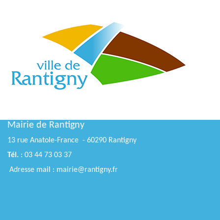
Mairie de Rantigny
13 rue Anatole-France - 60290 Rantigny
Tél.
: 03 44 73 03 37
Adresse mail : mairie@rantigny.fr