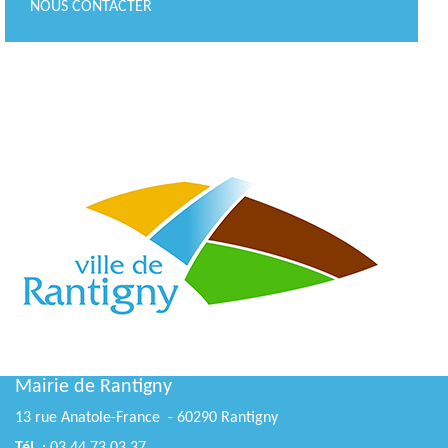
NOUS CONTACTER
Mairie de Rantigny
13 rue Anatole-France - 60290 Rantigny