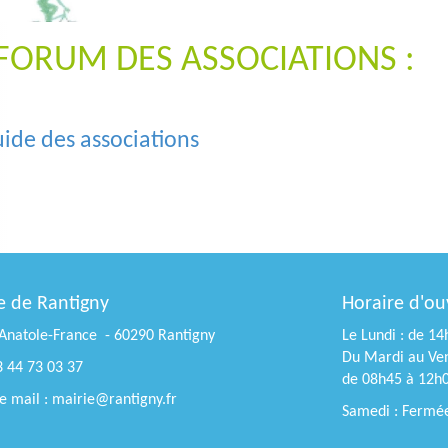
 FORUM DES ASSOCIATIONS :
uide des associations
e de Rantigny
Horaire d'ou
Anatole-France - 60290 Rantigny
Le Lundi : de 1
Du Mardi au Ven
3 44 73 03 37
de 08h45 à 12h
 mail : mairie@rantigny.fr
Samedi : Fermé