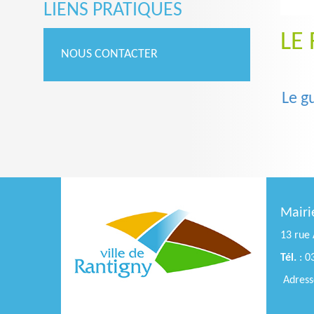
LIENS PRATIQUES
LE
NOUS CONTACTER
Le g
Mairi
13 rue 
Tél.
: 0
Adresse