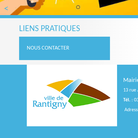
Previous
LIENS PRATIQUES
NOUS CONTACTER
Mairi
13 rue 
Tél.
: 0
Adresse